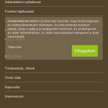
Adatvédelmi nyilatkozat
Fizetési tájékoztató
Szállítási feltételek
A weboldalunk sütiket (cookie-kat) használ, hogy biztonságosan
és zökkenőmentesen működjön, és jobb élményt nyújtson
neked. Ezek a sütik a te eszközödre kerülnek, és szükségesek
Felhasználási feltételek + Sütik
az oldal működéséhez. Az oldal használatával elfogadod a sütik
használatát.
Online elállás
Tájékoztató
Elfogadom
RÓLUNK
Történetünk, rólunk
Önök írták
Kapcsolat
Impresszum