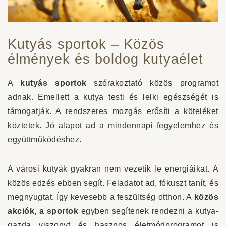
Kutyás sportok – Közös
élmények és boldog kutyaélet
A
kutyás sportok
szórakoztató közös programot
adnak. Emellett a kutya testi és lelki egészségét is
támogatják. A rendszeres mozgás erősíti a köteléket
köztetek. Jó alapot ad a mindennapi fegyelemhez és
együttműködéshez.
A városi kutyák gyakran nem vezetik le energiáikat. A
közös edzés ebben segít. Feladatot ad, fókuszt tanít, és
megnyugtat. Így kevesebb a feszültség otthon. A
közös
akciók, a sportok
egyben segítenek rendezni a kutya-
gazda viszonyt és hasznos életmódprogramot is