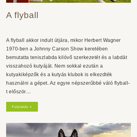
A flyball
A flyball akkor indult útjára, mikor Herbert Wagner
1970-ben a Johnny Carson Show keretében
bemutatta teniszlabda kilóvő szerkezetét és a labdát
visszahozó kutyáját. Nem sokkal ezután a
kutyakiképzők és a kutyás klubok is elkezdték
használni a gépet. Az egyre népszerűbbé váló flyball-
t először…
Folytatás »