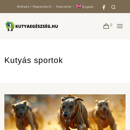
Faceboo
Search
Belépés / Regisztráció
Kapcsolat
English
0
Kutyás sportok