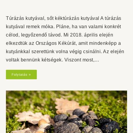
Túrázás kutyával, sőt kéktúrázás kutyával A túrázás
kutyával remek móka. Pláne, ha van valami konkrét
célod, legyőzendő távod. Mi 2018. április elején
elkezdtük az Országos Kékúrát, amit mindenképp a
kutyánkkal szerettünk volna végig csinálni. Az elején
voltak bennünk kétségek. Viszont most,…
Folytatás »