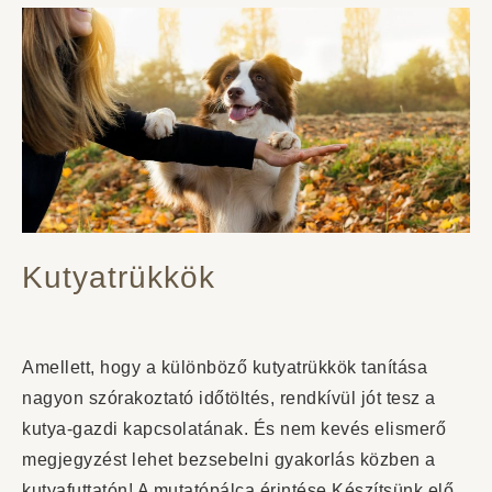
Kutyatrükkök
Amellett, hogy a különböző kutyatrükkök tanítása
nagyon szórakoztató időtöltés, rendkívül jót tesz a
kutya-gazdi kapcsolatának. És nem kevés elismerő
megjegyzést lehet bezsebelni gyakorlás közben a
kutyafuttatón! A mutatópálca érintése Készítsünk elő