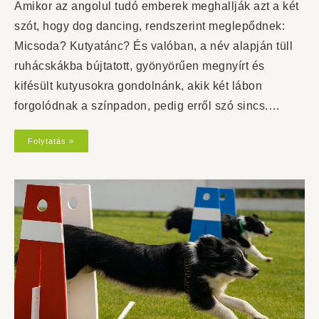
Amikor az angolul tudó emberek meghallják azt a két
szót, hogy dog dancing, rendszerint meglepődnek:
Micsoda? Kutyatánc? És valóban, a név alapján tüll
ruhácskákba bújtatott, gyönyörűen megnyírt és
kifésült kutyusokra gondolnánk, akik két lábon
forgolódnak a színpadon, pedig erről szó sincs.…
Folytatás »