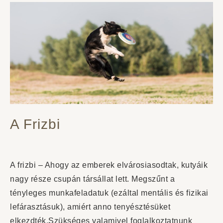
A Frizbi
A frizbi – Ahogy az emberek elvárosiasodtak, kutyáik
nagy része csupán társállat lett. Megszűnt a
tényleges munkafeladatuk (ezáltal mentális és fizikai
lefárasztásuk), amiért anno tenyésztésüket
elkezdték.Szükséges valamivel foglalkoztatnunk