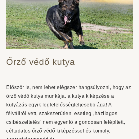
Őrző védő kutya
Először is, nem lehet elégszer hangsúlyozni, hogy az
őrző védő kutya munkája, a kutya kiképzése a
kutyázás egyik legfelelősségteljesebb ága! A
félvállról vett, szakszerűtlen, esetleg „házilagos
csibészeltetés” nem egyenlő a gondosan felépített,
céltudatos őrző védő kiképzéssel és komoly,