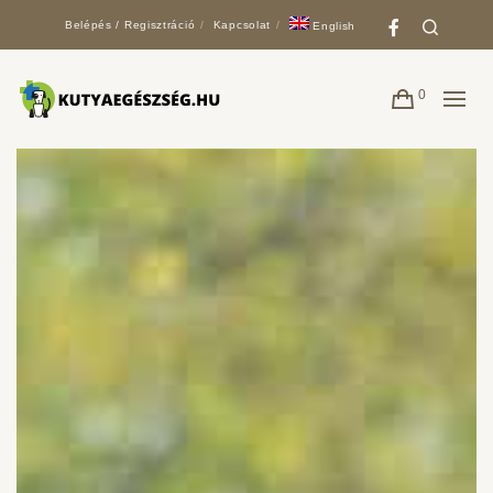
Faceboo
Search
Belépés / Regisztráció
Kapcsolat
English
0