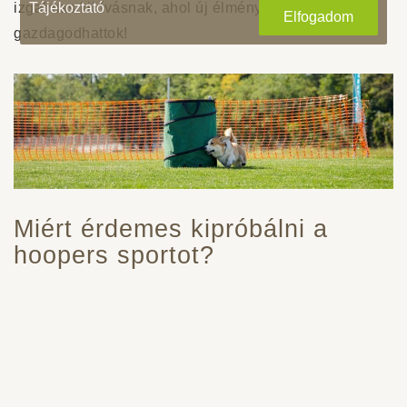
Tájékoztató
izgalmas kihívásnak, ahol új élményekkel
Elfogadom
gazdagodhattok!
Miért érdemes kipróbálni a
hoopers sportot?
A hoopers egy igazán különleges kutyás sport, amely
nemcsak fizikailag, hanem szellemileg is fejleszti a
kutyákat. Ha szeretnéd mélyíteni a kapcsolatot
kedvenceddel, miközben aktívan töltesz vele időt, ez a
sport tökéletes választás. Otthon, kis helyen is