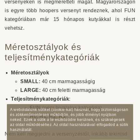
versenyeken is megméretteti magát. Magyarországon
is egyre több hoopers versenyt rendeznek, ahol FUN
kategóriában már 15 hónapos kutyákkal is részt
vehetsz.
Méretosztályok és
teljesítménykategóriák
Méretosztályok
SMALL:
40 cm marmagasságig
LARGE:
40 cm feletti marmagasság
Teljesítménykategóriák
:
FUN
(nem hivatalos kategória)
A weboldalunk sütiket (cookie-kat) használ, hogy biztonságosan
és zökkenőmentesen működjön, és jobb élményt nyújtson
H0, H1, H2, H3
neked. Ezek a sütik a te eszközödre kerülnek, és szükségesek
az oldal működéséhez. Az oldal használatával elfogadod a sütik
használatát.
Nem kell megijedni a versenyzéstől, inkább tekintsd