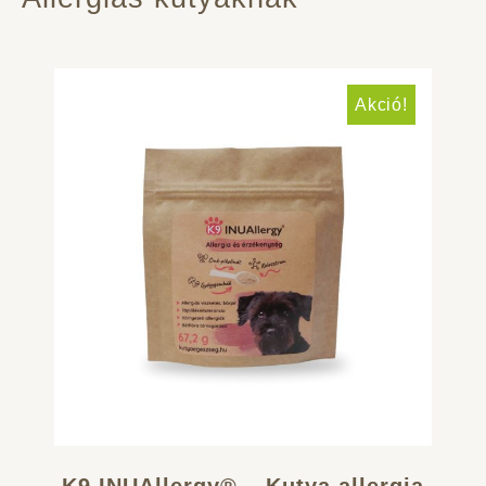
Akció!
K9 INUAllergy® – Kutya allergia