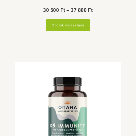
Ártartomány:
30 500
Ft
–
37 800
Ft
30
Opciók választása
500 Ft
-
37
800 Ft