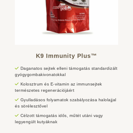
K9 Immunity Plus™
Daganatos sejtek elleni támogatás standardizált
gyógygombakivonatokkal
Kolosztrum és E-vitamin az immunsejtek
természetes regenerációjáért
Gyulladásos folyamatok szabályozása halolajjal
és sörélesztővel
Célzott támogatás idős, műtét utáni vagy
legyengült kutyáknak