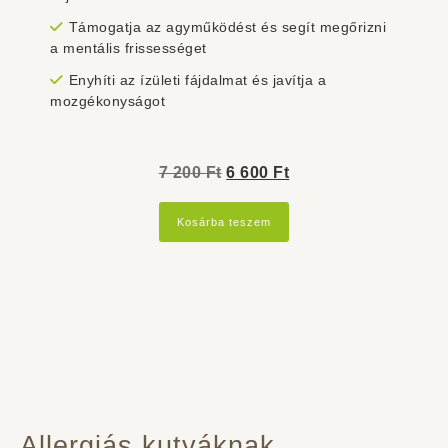
Támogatja az agyműködést és segít megőrizni
a mentális frissességet
Enyhíti az ízületi fájdalmat és javítja a
mozgékonyságot
Original
Current
7 200
Ft
6 600
Ft
price
price
Kosárba teszem
was:
is:
7
6
200 Ft.
600 Ft.
Allergiás kutyáknak