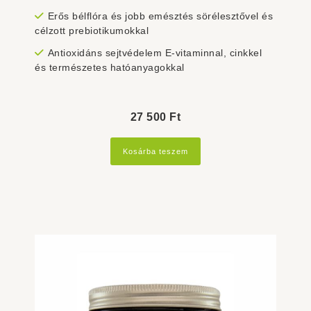
Erős bélflóra és jobb emésztés sörélesztővel és
célzott prebiotikumokkal
Antioxidáns sejtvédelem E-vitaminnal, cinkkel
és természetes hatóanyagokkal
27 500
Ft
Kosárba teszem