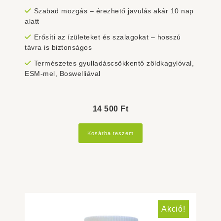
Szabad mozgás – érezhető javulás akár 10 nap
alatt
Erősíti az ízületeket és szalagokat – hosszú
távra is biztonságos
Természetes gyulladáscsökkentő zöldkagylóval,
ESM-mel, Boswelliával
14 500
Ft
Kosárba teszem
Akció!