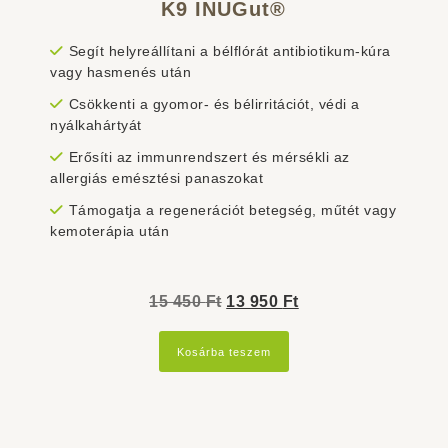
K9 INUGut®
Segít helyreállítani a bélflórát antibiotikum-kúra
vagy hasmenés után
Csökkenti a gyomor- és bélirritációt, védi a
nyálkahártyát
Erősíti az immunrendszert és mérsékli az
allergiás emésztési panaszokat
Támogatja a regenerációt betegség, műtét vagy
kemoterápia után
Original
Current
15 450
Ft
13 950
Ft
price
price
Kosárba teszem
was:
is:
15
13
450 Ft.
950 Ft.