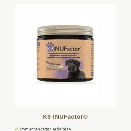
K9 INUFactor®
Immunrendszer erősítése