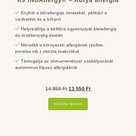
Enyhíti a bőrallergiás tüneteket, például a
viszketést és a bőrpírt
Helyreállítja a bélflóra egyensúlyát ételallergia
és érzékenység esetén
Mérsékli a környezeti allergének (pollen,
poratka stb.) okozta reakciókat
Támogatja az immunrendszer szabályozását
autoimmun típusú allergiáknál
Original
Current
14 950
Ft
13 550
Ft
price
price
Kosárba teszem
was:
is:
14
13
950 Ft.
550 Ft.