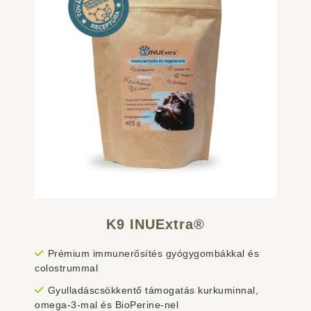
K9 INUExtra®
Prémium immunerősítés gyógygombákkal és
colostrummal
Gyulladáscsökkentő támogatás kurkuminnal,
omega-3-mal és BioPerine-nel