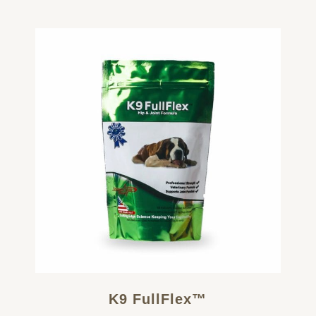
K9 FullFlex™