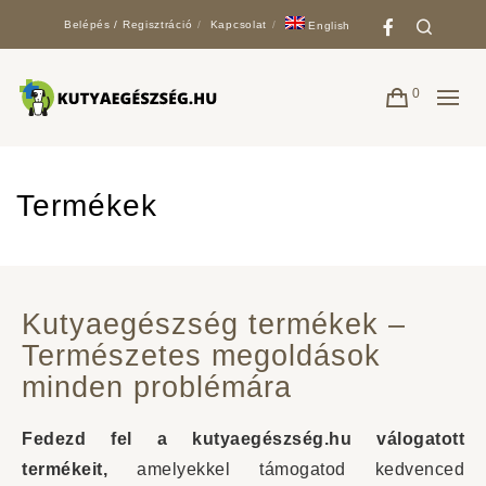
Faceboo
Search
Belépés / Regisztráció
Kapcsolat
English
0
Termékek
Kutyaegészség termékek –
Természetes megoldások
minden problémára
Fedezd fel a kutyaegészség.hu válogatott
termékeit,
amelyekkel támogatod kedvenced