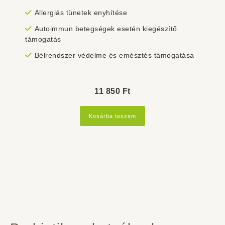
Allergiás tünetek enyhítése
Autoimmun betegségek esetén kiegészítő
támogatás
Bélrendszer védelme és emésztés támogatása
11 850
Ft
Kosárba teszem