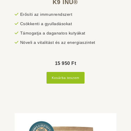
K9 INU®
Erősíti az immunrendszert
Csökkenti a gyulladásokat
Támogatja a daganatos kutyákat
Növeli a vitalitást és az energiaszintet
15 950
Ft
Kosárba teszem