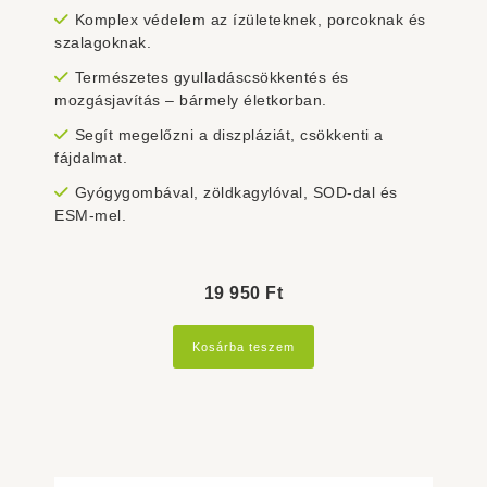
Komplex védelem az ízületeknek, porcoknak és
szalagoknak.
Természetes gyulladáscsökkentés és
mozgásjavítás – bármely életkorban.
Segít megelőzni a diszpláziát, csökkenti a
fájdalmat.
Gyógygombával, zöldkagylóval, SOD-dal és
ESM-mel.
19 950
Ft
Kosárba teszem