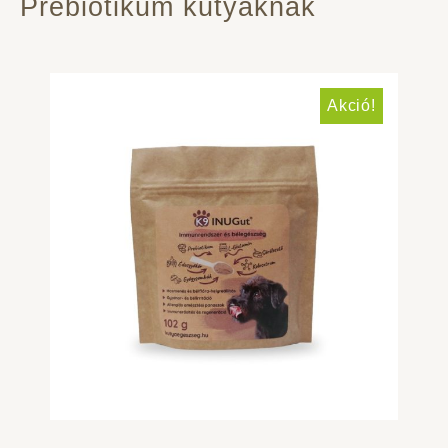
Prebiotikum kutyáknak
Akció!