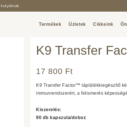
 kutyáknak.
Termékek
Üzletek
Cikkeink
Ön
K9 Transfer Fa
17 800
Ft
K9 Transfer Factor™ táplálékkiegészítő k
immunrendszerért, a felismerés képességé
Kiszerelés:
90 db kapszula/doboz