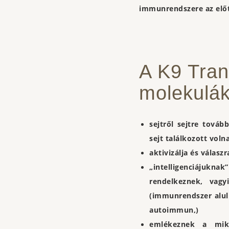
immunrendszere az előte
A K9 Tran
molekulák
sejtről sejtre tová
sejt találkozott vol
aktivizálja és válas
„intelligenciájuk
rendelkeznek, vagy
(immunrendszer alul
autoimmun,)
emlékeznek a mikr