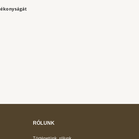
atékonyságát
RÓLUNK
Történetünk, rólunk