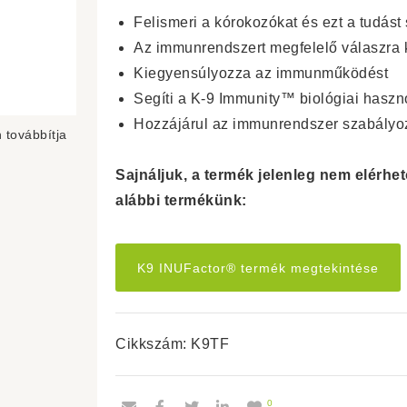
Felismeri a kórokozókat és ezt a tudást 
Az immunrendszert megfelelő válaszra k
Kiegyensúlyozza az immunműködést
Segíti a K-9 Immunity™ biológiai haszn
Hozzájárul az immunrendszer szabály
 továbbítja
Sajnáljuk, a termék jelenleg nem elérh
alábbi termékünk:
K9 INUFactor® termék megtekintése
Cikkszám:
K9TF
0