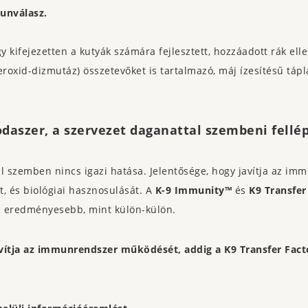
unválasz.
y kifejezetten a kutyák számára fejlesztett, hozzáadott rák ellen
roxid-dizmutáz) összetevőket is tartalmazó, máj ízesítésű tápl
daszer, a szervezet daganattal szembeni fellép
szemben nincs igazi hatása. Jelentősége, hogy javítja az im
t, és biológiai hasznosulását. A
K-9 Immunity™
és
K9 Transfer
n eredményesebb, mint külön-külön.
ítja az immunrendszer működését, addig a K9 Transfer Facto