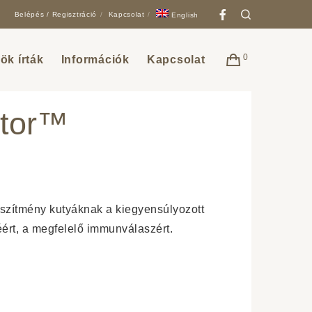
Facebook
Search
Belépés / Regisztráció
Kapcsolat
English
0
ök írták
Információk
Kapcsolat
ctor™
észítmény kutyáknak a kiegyensúlyozott
ért, a megfelelő immunválaszért.