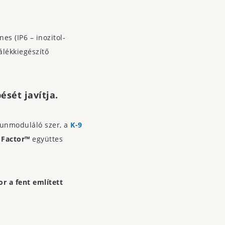
es (IP6 – inozitol-
álékkiegészítő
ését javítja.
munmoduláló szer, a
K-9
 Factor™
együttes
r a fent említett