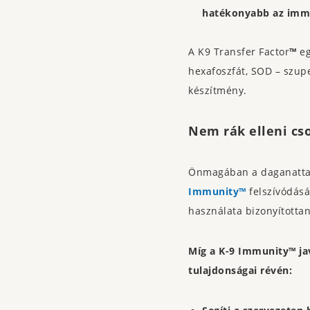
hatékonyabb az imm
A K9 Transfer Factor
™
eg
hexafoszfát, SOD – szupe
készítmény.
Nem rák elleni cso
Önmagában a daganattal 
Immunity™
felszívódásá
használata bizonyította
Míg a K-9 Immunity™ jav
tulajdonságai révén: