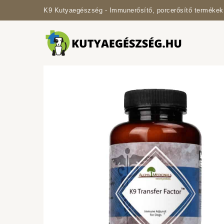
K9 Kutyaegészség - Immunerősítő, porcerősítő termékek