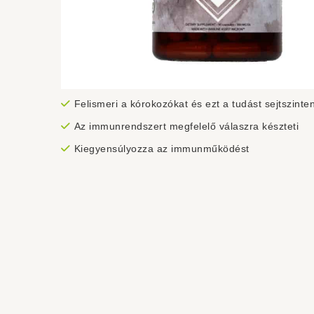
Felismeri a kórokozókat és ezt a tudást sejtszinten
Az immunrendszert megfelelő válaszra készteti
Kiegyensúlyozza az immunműködést