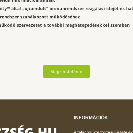
belüli információáramlást
ty™ által „újraindult” immunrendszer reagálási idejét és h
rendszer szabályozott működéséhez
 működő szervezetet a további megbetegedésekkel szemben
Megrendelés »
INFORMÁCIÓK
Általános Szerződési Feltételek