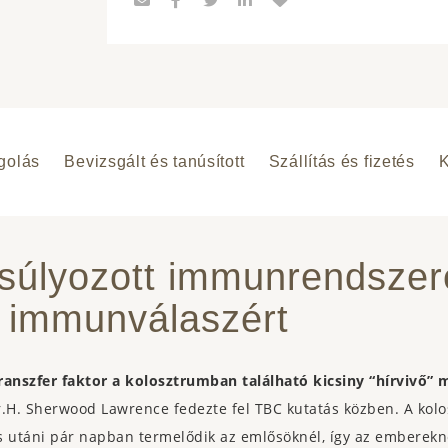
golás
Bevizsgált és tanúsított
Szállítás és fizetés
súlyozott immunrendszer
 immunválaszért
transzfer faktor a kolosztrumban található kicsiny “hírvivő” 
.H. Sherwood Lawrence fedezte fel TBC kutatás közben. A kolos
és utáni pár napban termelődik az emlősöknél, így az emberekn