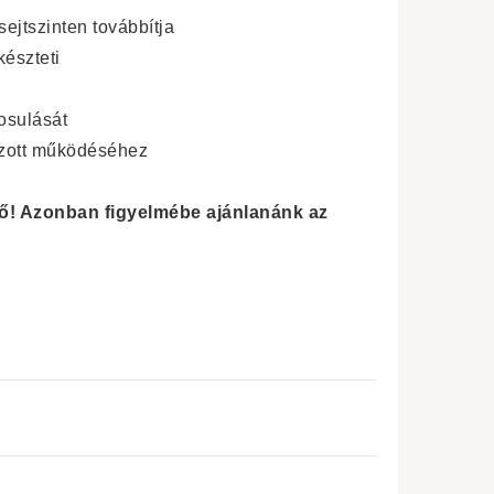
sejtszinten továbbítja
észteti
osulását
ozott működéséhez
ető! Azonban figyelmébe ajánlanánk az