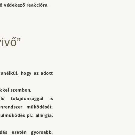
ső védekező reakcióra.
ivő”
 anélkül, hogy az adott
tekkel szemben,
ló tulajdonsággal is
unrendszer működését.
lműködés pl.: allergia,
dás esetén gyorsabb,