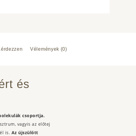
Kérdezzen
Vélemények (0)
ért és
molekulák csoportja.
ztrum, vagyis az előtej
él is.
Az újszülött