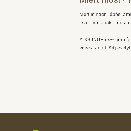
Mert minden lépés, amit
csak romlanak – de a c
A K9 INUFlex® nem ígér
visszatartott. Adj esély