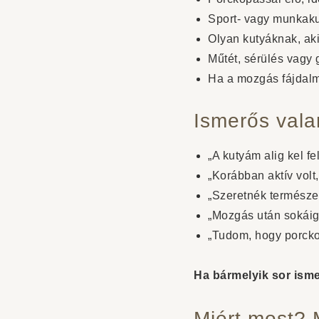
Sport- vagy munkaku
Olyan kutyáknak, ak
Műtét, sérülés vagy
Ha a mozgás fájdalma
Ismerős vala
„A kutyám alig kel fe
„Korábban aktív volt
„Szeretnék természet
„Mozgás után sokáig
„Tudom, hogy porcko
Ha bármelyik sor isme
Miért most? 