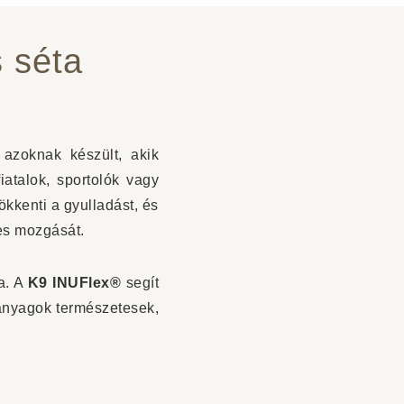
 séta
 azoknak készült, akik
atalok, sportolók vagy
ökkenti a gyulladást, és
tes mozgását.
a. A
K9 INUFlex®
segít
óanyagok természetesek,