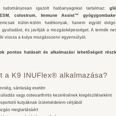
, tudományosan igazolt hatóanyagokat tartalmaz:
gl
, ESM, colostrum, Immune Assist™ gyógygombake
csak külön-külön hatékonyak, hanem együtt dolgoz
 a gyulladást, és javítják a mozgásképességet. A termék nem
ti vissza a kutya mozgásszervi egyensúlyát.
k pontos hatásait és alkalmazási lehetőségeit részl
lt a K9 INUFlex® alkalmazása?
revség, sántaság esetén
yulladás vagy osteoarthritis kezelésének kiegészítéseként
y sportoló kutyáknak ízületvédelem céljából
ozgás megtartásáért