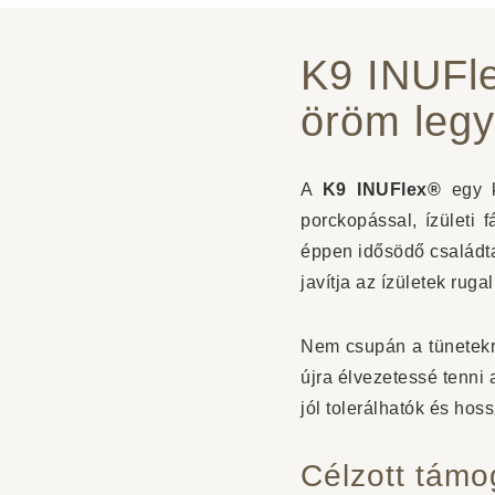
K9 INUFl
öröm leg
A
K9 INUFlex®
egy k
porckopással, ízületi
éppen idősödő családtag
javítja az ízületek ru
Nem csupán a tünetekre
újra élvezetessé tenni 
jól tolerálhatók és hos
Célzott támo