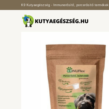
K9 Kutyaegészség - Immunerősítő, porcerősítő termékek