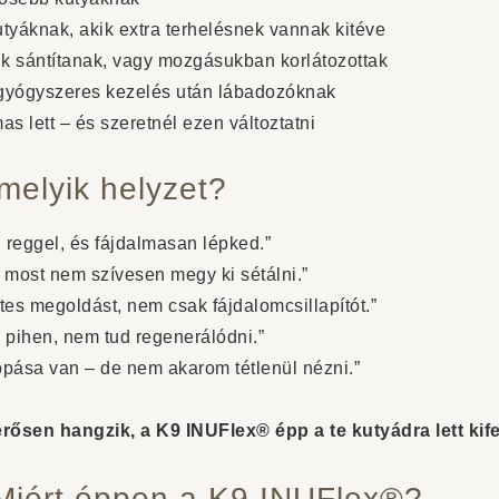
tyáknak, akik extra terhelésnek vannak kitéve
ik sántítanak, vagy mozgásukban korlátozottak
 gyógyszeres kezelés után lábadozóknak
s lett – és szeretnél ezen változtatni
melyik helyzet?
l reggel, és fájdalmasan lépked.”
, most nem szívesen megy ki sétálni.”
es megoldást, nem csak fájdalomcsillapítót.”
 pihen, nem tud regenerálódni.”
pása van – de nem akarom tétlenül nézni.”
rősen hangzik, a K9 INUFlex® épp a te kutyádra lett kife
Miért éppen a K9 INUFlex®?