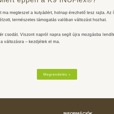
 ma megteszel a kutyádért, holnap érezhető lesz rajta. Az 
élzott, természetes támogatás valóban változást hozhat.
 csodát. Viszont napról napra segít újra mozgásba lendíte
t a változásra – kezdjétek el ma.
Megrendelés »
INFORMÁCIÓK