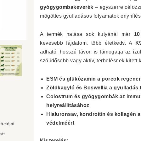
gyógygombakeverék
– egyszerre célozzá
mögöttes gyulladásos folyamatok enyhítés
A termék hatása sok kutyánál már
10
kevesebb fájdalom, több életkedv. A
K
adható, hosszú távon is támogatja az ízü
szó idősebb vagy aktív, terhelésnek kitett k
ESM és glükózamin a porcok regener
Zöldkagyló és Boswellia a gyulladás
Colostrum és gyógygombák az immun
helyreállításához
Hialuronsav, kondroitin és kollagén 
védelméért
ációját
att
Kiszerelés: