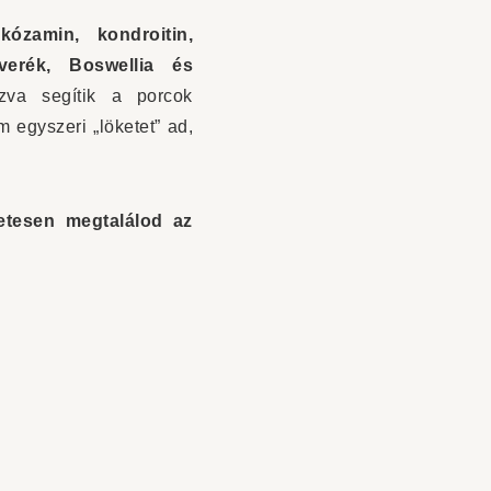
ükózamin, kondroitin,
verék, Boswellia és
va segítik a porcok
 egyszeri „löketet” ad,
etesen megtalálod az