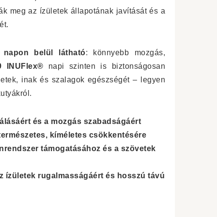
k meg az ízületek állapotának javítását és a
ét.
 napon belül látható
: könnyebb mozgás,
9 INUFlex®
napi szinten is biztonságosan
letek, inak és szalagok egészségét – legyen
utyákról.
álásáért és a mozgás szabadságáért
 természetes, kíméletes csökkentésére
rendszer támogatásához és a szövetek
az ízületek rugalmasságáért és hosszú távú