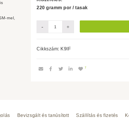
is
220 gramm por / tasak
ESM-mel,
K9
-
+
INUFlex®
mennyiség
Cikkszám:
K9IF
7
olás
Bevizsgált és tanúsított
Szállítás és fizetés
K