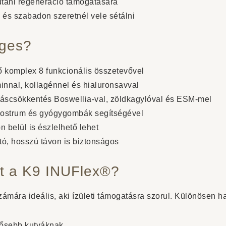
utáni regeneráció támogatására
 és szabadon szeretnél vele sétálni
eges?
ő komplex 8 funkcionális összetevővel
innal, kollagénnel és hialuronsavval
áscsökkentés Boswellia-val, zöldkagylóval és ESM-mel
ostrum és gyógygombák segítségével
 belül is észlelhető lehet
tó, hosszú távon is biztonságos
tt a K9 INUFlex®?
zámára ideális, aki ízületi támogatásra szorul. Különösen h
dősebb kutyáknak