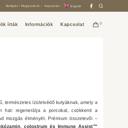
Facebook
Search
Belépés / Regisztráció
Kapcsolat
English
0
ök írták
Információk
Kapcsolat
ű, természetes ízületvédő kutyáknak, amely a
 hat: regenerálja a porcokat, csökkenti a
abad mozgás élményét. Prémium összetevői –
lükózamin, colostrum és Immune Assist™