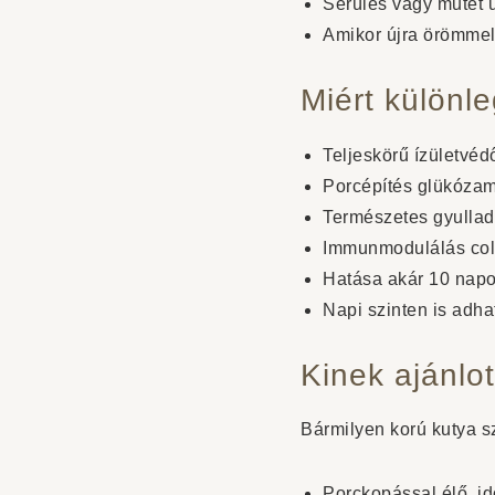
Sérülés vagy műtét 
Amikor újra örömmel
Miért különl
Teljeskörű ízületvéd
Porcépítés glükózam
Természetes gyullad
Immunmodulálás col
Hatása akár 10 napon
Napi szinten is adha
Kinek ajánlo
Bármilyen korú kutya s
Porckopással élő, i