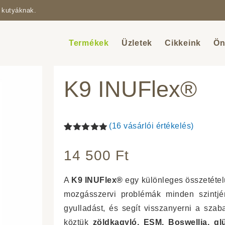
 kutyáknak.
Termékek
Üzletek
Cikkeink
Ön
K9 INUFlex®
(
16
vásárlói értékelés)
Értékelés
16
5.00
az 5-
14 500
Ft
ből,
értékelés
alapján
A
K9 INUFlex®
egy különleges összetétel
mozgásszervi problémák minden szintjén
gyulladást, és segít visszanyerni a sz
köztük
zöldkagyló, ESM, Boswellia, g