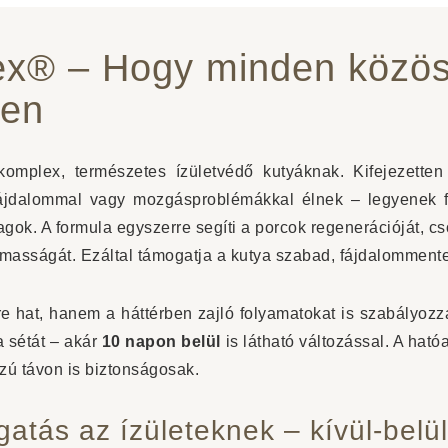
ex® – Hogy minden közös
yen
omplex, természetes ízületvédő kutyáknak. Kifejezetten
 fájdalommal vagy mozgásproblémákkal élnek – legyenek fi
ok. A formula egyszerre segíti a porcok regenerációját, cs
galmasságát. Ezáltal támogatja a kutya szabad, fájdalommen
 hat, hanem a háttérben zajló folyamatokat is szabályozz
a sétát – akár
10 napon belül
is látható változással. A hat
szú távon is biztonságosak.
gatás az ízületeknek – kívül-belül