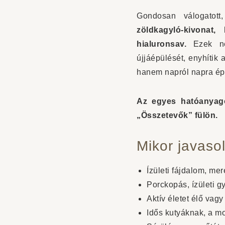
Gondosan válogatott
zöldkagyló-kivonat
hialuronsav.
Ezek nem
újjáépülését, enyhítik
hanem napról napra épí
Az egyes hatóanyago
„Összetevők” fülön.
Mikor javaso
Ízületi fájdalom, me
Porckopás, ízületi g
Aktív életet élő vag
Idős kutyáknak, a m