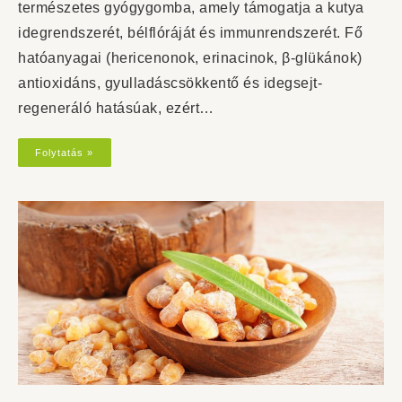
természetes gyógygomba, amely támogatja a kutya
idegrendszerét, bélflóráját és immunrendszerét. Fő
hatóanyagai (hericenonok, erinacinok, β-glükánok)
antioxidáns, gyulladáscsökkentő és idegsejt-
regeneráló hatásúak, ezért…
Folytatás »