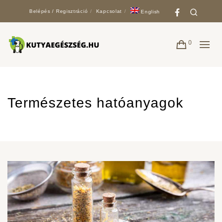
Faceboo
Search
Belépés / Regisztráció
Kapcsolat
English
0
Természetes hatóanyagok