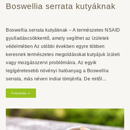
Boswellia serrata kutyáknak
Boswellia serrata kutyáknak – A természetes NSAID
gyulladáscsökkentő, amely segíthet az ízületek
védelmében Az utóbbi években egyre többen
keresnek természetes megoldásokat kutyájuk ízületi
vagy mozgásszervi problémáira. Az egyik
legígéretesebb növényi hatóanyag a Boswellia
serrata, más néven indiai tömjénfa. De mitől…
Folytatás »