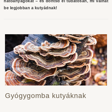
hatóanyagokat – és döntsd el tudatosan, mi válhat
be legjobban a kutyádnak!
Gyógygomba kutyáknak