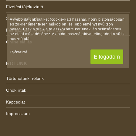
Fizetési tájékoztató
Szállítási feltételek
A weboldalunk sütiket (cookie-kat) használ, hogy biztonságosan
és zökkenőmentesen működjön, és jobb élményt nyújtson
neked. Ezek a sütik a te eszközödre kerülnek, és szükségesek
Felhasználási feltételek + Sütik
az oldal működéséhez. Az oldal használatával elfogadod a sütik
használatát.
Online elállás
Tájékoztató
Elfogadom
RÓLUNK
Történetünk, rólunk
Önök írták
Kapcsolat
Impresszum