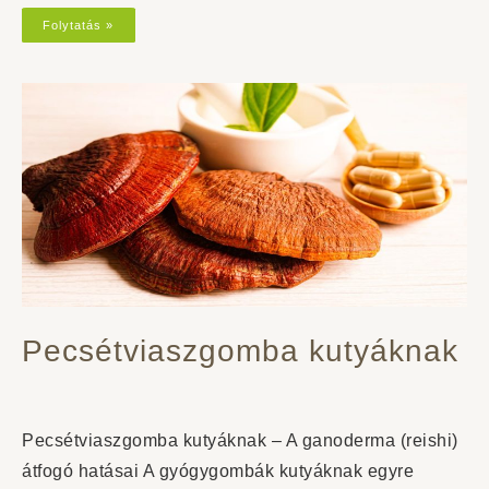
Folytatás »
Pecsétviaszgomba kutyáknak
Pecsétviaszgomba kutyáknak – A ganoderma (reishi)
átfogó hatásai A gyógygombák kutyáknak egyre