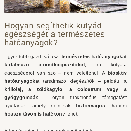
Hogyan segíthetik kutyád
egészségét a természetes
hatóanyagok?
Egyre több gazdi választ
természetes hatóanyagokat
tartalmazó étrendkiegészítőket
, ha kutyája
egészségéről van szó – nem véletlenül. A
bioaktív
hatóanyagokat
tartalmazó kiegészítők – például
a
krillolaj, a zöldkagyló, a colostrum vagy a
gyógygombák
– olyan funkcionális támogatást
nyújtanak, amely nemcsak
biztonságos
, hanem
hosszú távon is hatékony
lehet.
A természetes hatóanyagok segíthetnek: