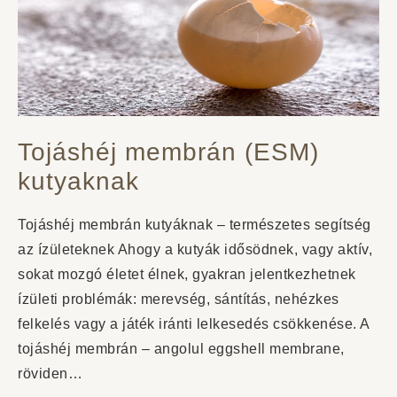
Tojáshéj membrán (ESM)
kutyaknak
Tojáshéj membrán kutyáknak – természetes segítség
az ízületeknek Ahogy a kutyák idősödnek, vagy aktív,
sokat mozgó életet élnek, gyakran jelentkezhetnek
ízületi problémák: merevség, sántítás, nehézkes
felkelés vagy a játék iránti lelkesedés csökkenése. A
tojáshéj membrán – angolul eggshell membrane,
röviden…