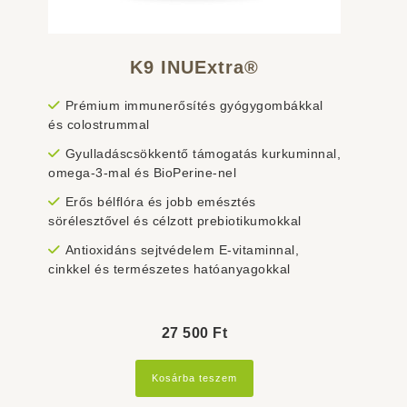
K9 INUExtra®
Prémium immunerősítés gyógygombákkal
és colostrummal
Gyulladáscsökkentő támogatás kurkuminnal,
omega-3-mal és BioPerine-nel
Erős bélflóra és jobb emésztés
sörélesztővel és célzott prebiotikumokkal
Antioxidáns sejtvédelem E-vitaminnal,
cinkkel és természetes hatóanyagokkal
27 500
Ft
Kosárba teszem