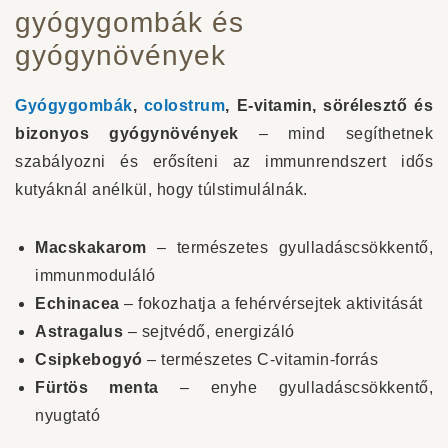
gyógygombák és
gyógynövények
Gyógygombák
,
colostrum
, E-vitamin, sörélesztő és
bizonyos gyógynövények
– mind segíthetnek
szabályozni és erősíteni az immunrendszert idős
kutyáknál anélkül, hogy túlstimulálnák.
Macskakarom
– természetes gyulladáscsökkentő,
immunmoduláló
Echinacea
– fokozhatja a fehérvérsejtek aktivitását
Astragalus
– sejtvédő, energizáló
Csipkebogyó
– természetes C-vitamin-forrás
Fürtös menta
– enyhe gyulladáscsökkentő,
nyugtató