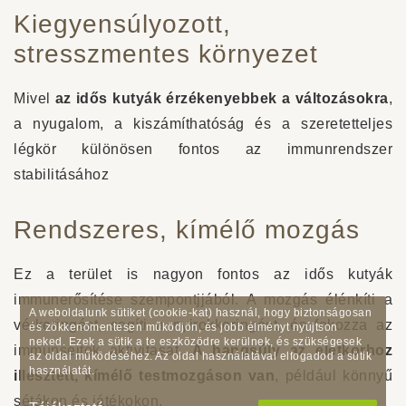
Kiegyensúlyozott,
stresszmentes környezet
Mivel
az idős kutyák érzékenyebbek a változásokra
,
a nyugalom, a kiszámíthatóság és a szeretetteljes
légkör különösen fontos az immunrendszer
stabilitásához
Rendszeres, kímélő mozgás
Ez a terület is nagyon fontos az idős kutyák
immunerősítése szempontjjából. A mozgás élénkíti a
A weboldalunk sütiket (cookie-kat) használ, hogy biztonságosan
vérkeringést, segíti a nyirokkeringést, és fokozza az
és zökkenőmentesen működjön, és jobb élményt nyújtson
neked. Ezek a sütik a te eszközödre kerülnek, és szükségesek
immunsejtek aktivitását.
A hangsúly az életkorhoz
az oldal működéséhez. Az oldal használatával elfogadod a sütik
használatát.
illesztett, kímélő testmozgáson van
, például könnyű
sétákon és játékokon.