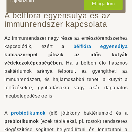
Tájékoztató
Elfogadom
A bélflóra egyensúlya és az
immunrendszer kapcsolata
Az immunrendszer nagy része az emésztőrendszerhez
kapcsolódik, ezért
a
bélflóra egyensúlya
kulcsszerepet játszik az idős kutyák
védekezőképességében
. Ha a bélben élő hasznos
baktériumok aránya felborul, az gyengítheti az
immunrendszert, és hajlamosabbá teheti a kutyát a
fertőzésekre, gyulladásokra vagy akár daganatos
megbetegedésekre is.
A
probiotikumok
(élő jótékony baktériumok) és a
prebiotikumok
(ezek táplálékai, pl. rostok) rendszeres
kiegészítése segíthet helyreállítani és fenntartani a