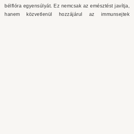
bélflóra egyensúlyát. Ez nemcsak az emésztést javítja,
hanem közvetlenül hozzájárul az immunsejtek
hatékony működéséhez is.
Fontos tudni:
Az egészséges mikrobiom
támogatása probiotikumokkal és prebiotikumokkal
az egyik legtermészetesebb módja annak, hogy
idős kutyánk immunrendszere erősebb és
ellenállóbb maradjon.
Az immunerősítő idős
kutyáknak nem gyors megoldás
– gyakori tévhitek