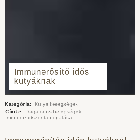
Immunerősítő idős
kutyáknak
Kategória:
Kutya betegségek
Címke:
Daganatos betegségek
,
Immunrendszer támogatása