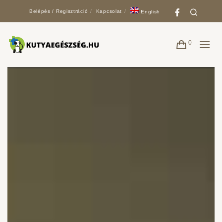
Faceboo
Search
Belépés / Regisztráció
Kapcsolat
English
0