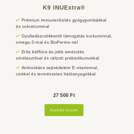
K9 INUExtra®
Prémium immunerősítés gyógygombákkal
és colostrummal
Gyulladáscsökkentő támogatás kurkuminnal,
omega-3-mal és BioPerine-nel
Erős bélflóra és jobb emésztés
sörélesztővel és célzott prebiotikumokkal
Antioxidáns sejtvédelem E-vitaminnal,
cinkkel és természetes hatóanyagokkal
27 500
Ft
Kosárba teszem