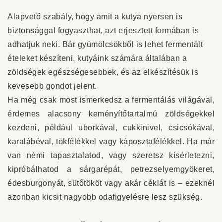
Alapvető szabály, hogy amit a kutya nyersen is
biztonsággal fogyaszthat, azt erjesztett formában is
adhatjuk neki. Bár gyümölcsökből is lehet fermentált
ételeket készíteni, kutyáink számára általában a
zöldségek egészségesebbek, és az elkészítésük is
kevesebb gondot jelent.
Ha még csak most ismerkedsz a fermentálás világával,
érdemes alacsony keményítőtartalmú zöldségekkel
kezdeni, például uborkával, cukkinivel, csicsókával,
karalábéval, tökfélékkel vagy káposztafélékkel. Ha már
van némi tapasztalatod, vagy szeretsz kísérletezni,
kipróbálhatod a sárgarépát, petrezselyemgyökeret,
édesburgonyát, sütőtököt vagy akár céklát is – ezeknél
azonban kicsit nagyobb odafigyelésre lesz szükség.