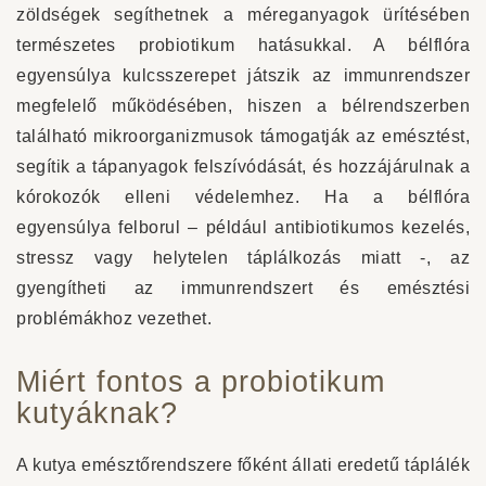
zöldségek segíthetnek a méreganyagok ürítésében
természetes probiotikum hatásukkal. A bélflóra
egyensúlya kulcsszerepet játszik az immunrendszer
megfelelő működésében, hiszen a bélrendszerben
található mikroorganizmusok támogatják az emésztést,
segítik a tápanyagok felszívódását, és hozzájárulnak a
kórokozók elleni védelemhez. Ha a bélflóra
egyensúlya felborul – például antibiotikumos kezelés,
stressz vagy helytelen táplálkozás miatt -, az
gyengítheti az immunrendszert és emésztési
problémákhoz vezethet.
Miért fontos a probiotikum
kutyáknak?
A kutya emésztőrendszere főként állati eredetű táplálék