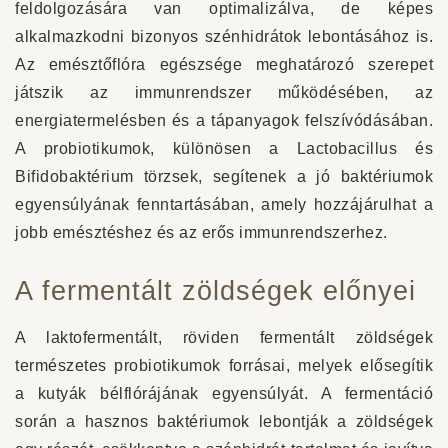
feldolgozására van optimalizálva, de képes
alkalmazkodni bizonyos szénhidrátok lebontásához is.
Az emésztőflóra egészsége meghatározó szerepet
játszik az immunrendszer működésében, az
energiatermelésben és a tápanyagok felszívódásában.
A probiotikumok, különösen a Lactobacillus és
Bifidobaktérium törzsek, segítenek a jó baktériumok
egyensúlyának fenntartásában, amely hozzájárulhat a
jobb emésztéshez és az erős immunrendszerhez.
A fermentált zöldségek előnyei
A laktofermentált, röviden fermentált zöldségek
természetes probiotikumok forrásai, melyek elősegítik
a kutyák bélflórájának egyensúlyát. A fermentáció
során a hasznos baktériumok lebontják a zöldségek