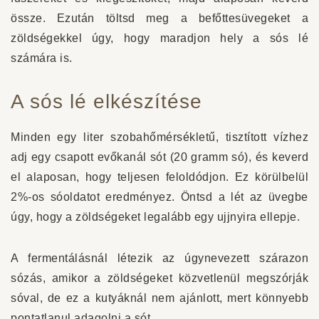
össze. Ezután töltsd meg a befőttesüvegeket a
zöldségekkel úgy, hogy maradjon hely a sós lé
számára is.
A sós lé elkészítése
Minden egy liter szobahőmérsékletű, tisztított vízhez
adj egy csapott evőkanál sót (20 gramm só), és keverd
el alaposan, hogy teljesen feloldódjon. Ez körülbelül
2%-os sóoldatot eredményez. Öntsd a lét az üvegbe
úgy, hogy a zöldségeket legalább egy ujjnyira ellepje.
A fermentálásnál létezik az úgynevezett szárazon
sózás, amikor a zöldségeket közvetlenül megszórják
sóval, de ez a kutyáknál nem ajánlott, mert könnyebb
pontatlanul adagolni a sót.