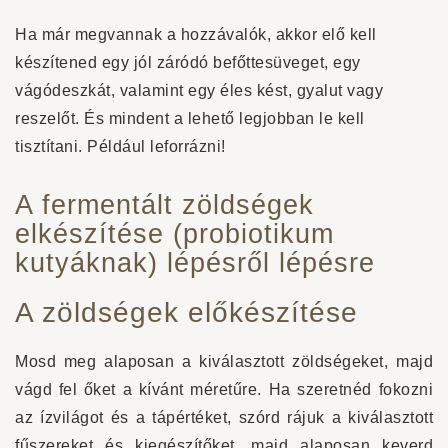
Ha már megvannak a hozzávalók, akkor elő kell
készítened egy jól záródó befőttesüveget, egy
vágódeszkát, valamint egy éles kést, gyalut vagy
reszelőt. És mindent a lehető legjobban le kell
tisztítani. Például leforrázni!
A fermentált zöldségek
elkészítése (probiotikum
kutyáknak) lépésről lépésre
A zöldségek előkészítése
Mosd meg alaposan a kiválasztott zöldségeket, majd
vágd fel őket a kívánt méretűre. Ha szeretnéd fokozni
az ízvilágot és a tápértéket, szórd rájuk a kiválasztott
fűszereket és kiegészítőket, majd alaposan keverd