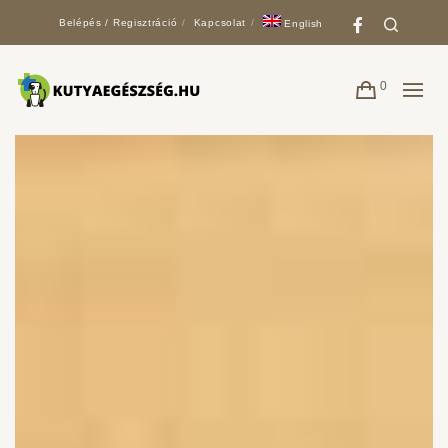
Faceboo
Search
Belépés / Regisztráció
Kapcsolat
English
0