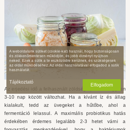
A weboldalunk sütiket (cookie-kat) használ, hogy biztonságosan
és zökkenőmentesen működjön, és jobb élményt nyújtson
neked. Ezek a sütik a te eszközödre kerülnek, és szükségesek
az oldal működéséhez. Az oldal használatával elfogadod a sütik
használatát.
Tájékoztató
Elfogadom
Az erjedési idő a felhasznált zöldség típusától függően
3-10 nap között változhat. Ha a kívánt íz és állag
kialakult, tedd az üvegeket a hűtőbe, ahol a
fermentáció lelassul. A maximális probiotikus hatás
érdekében érdemes legalább 2-3 hetet várni a
fogyasztás megkezdésével, hogy a baktériumok