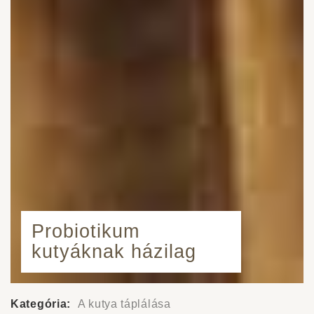
Probiotikum
kutyáknak házilag
Kategória:
A kutya táplálása