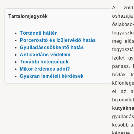
A zöldk
őshazáj
Tartalomjegyzék
őslako
fogyaszto
Történeti háttér
Porcerősítő és ízületvédő hatás
meg elős
Gyulladáscsökkentő hatás
fogyasztá
Antioxidáns védelem
ízületi 
További betegségek
panasz. 
Mikor érdemes adni?
hívták 
Gyakran ismételt kérdések
különlege
el az a
bizonyít
kutyákn
gyullad
később az
képezte,