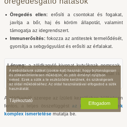
öregedésgátló hatások
Öregedés ellen:
erősíti a csontokat és fogakat,
javítja a bőr, haj és köröm állapotát, valamint
támogatja az idegrendszert.
Immunerősítés:
fokozza az antitestek termelődését,
gyorsítja a sebgyógyulást és erősíti az érfalakat.
Lényeg:
a zöldkagyló kivonat kutyáknak nemcsak
A weboldalunk sütiket (cookie-kat) használ, hogy biztonságosan
ízületvédő, hanem átfogó egészségvédő hatással is
és zökkenőmentesen működjön, és jobb élményt nyújtson
neked. Ezek a sütik a te eszközödre kerülnek, és szükségesek
bír.
az oldal működéséhez. Az oldal használatával elfogadod a sütik
használatát.
A zöldkagyló szerepe az ízületi kezelésben különösen
Tájékoztató
Elfogadom
fontos, a teljes összefüggést
az ízületi betegségek
komplex ismertetése
mutatja be.