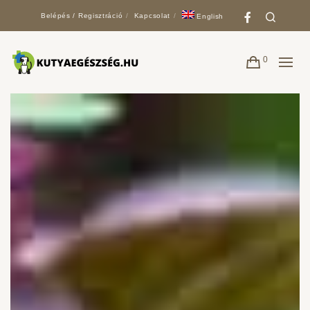
Faceboo
Search
Belépés / Regisztráció
Kapcsolat
English
0