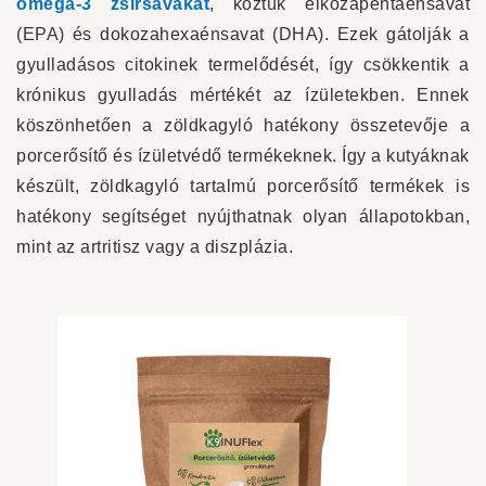
omega-3 zsírsavakat
, köztük eikozapentaénsavat
(EPA) és dokozahexaénsavat (DHA). Ezek gátolják a
gyulladásos citokinek termelődését, így csökkentik a
krónikus gyulladás mértékét az ízületekben. Ennek
köszönhetően a zöldkagyló hatékony összetevője a
porcerősítő és ízületvédő termékeknek. Így a kutyáknak
készült, zöldkagyló tartalmú porcerősítő termékek is
hatékony segítséget nyújthatnak olyan állapotokban,
mint az artritisz vagy a diszplázia.