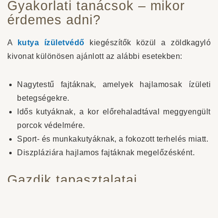
Gyakorlati tanácsok – mikor
érdemes adni?
A
kutya ízületvédő
kiegészítők közül a zöldkagyló
kivonat különösen ajánlott az alábbi esetekben:
Nagytestű fajtáknak, amelyek hajlamosak ízületi
betegségekre.
Idős kutyáknak, a kor előrehaladtával meggyengült
porcok védelmére.
Sport- és munkakutyáknak, a fokozott terhelés miatt.
Diszpláziára hajlamos fajtáknak megelőzésként.
Gazdik tapasztalatai
Sok gazdi beszámolója szerint a
zöldkagyló kivonat
kutyáknak
rövid időn belül érezhető változást hoz. A