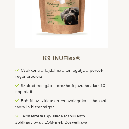
K9 INUFlex®
Csökkenti a fájdalmat, támogatja a porcok
regenerációját
Szabad mozgás – érezhető javulás akár 10
nap alatt
Erősíti az ízületeket és szalagokat – hosszú
távra is biztonságos
Természetes gyulladáscsökkentő
zöldkagylóval, ESM-mel, Boswelliával