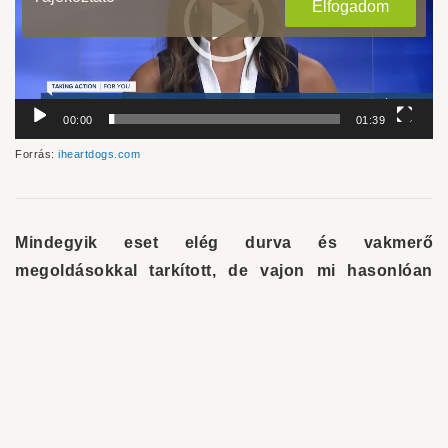
Elfogadom
00:00
01:39
Forrás:
iheartdogs.com
Mindegyik eset elég durva és vakmerő
megoldásokkal tarkított, de vajon mi hasonlóan
cselekedtünk volna, hogy megmentsük a
kutyánkat?
Az aligátornál biztosan vannak kétségeim…
További cikkeink.