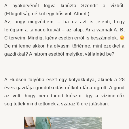
A nyakörvénél fogva kihúzta Szendit a vízből.
(Elfogultság nélkül egy hős volt Albert.)
Az, hogy megvédjem, – ha ez azt is jelenti, hogy
lerúgjam a támadó kutyát – az alap. Arra vannak A, B,
C terveim. Mindig. Igény esetén erről is beszámolok.
De mi lenne akkor, ha olyasmi történne, mint ezekkel a
gazdikkal? A három esetből melyiket vállalnád be?
A Hudson folyóba esett egy kölyökkutya, akinek a 28
éves gazdája gondolkodás nélkül utána ugrott. A gond
az volt, hogy nem tudott kiúszni, így a vízimentők
segítettek mindkettőnek a szárazföldre jutásban.