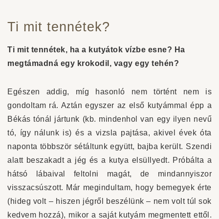
Ti mit tennétek?
Ti mit tennétek, ha a kutyátok vízbe esne? Ha
megtámadná egy krokodil, vagy egy tehén?
Egészen addig, míg hasonló nem történt nem is
gondoltam rá. Aztán egyszer az első kutyámmal épp a
Békás tónál jártunk (kb. mindenhol van egy ilyen nevű
tó, így nálunk is) és a vizsla pajtása, akivel évek óta
naponta többször sétáltunk együtt, bajba került. Szendi
alatt beszakadt a jég és a kutya elsüllyedt. Próbálta a
hátsó lábaival feltolni magát, de mindannyiszor
visszacsúszott. Már megindultam, hogy bemegyek érte
(hideg volt – hiszen jégről beszélünk – nem volt túl sok
kedvem hozzá), mikor a saját kutyám megmentett ettől.