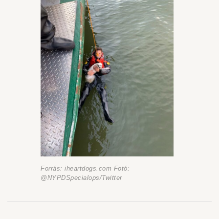
Forrás: iheartdogs.com Fotó:
@NYPDSpecialops/Twitter