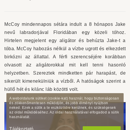
McCoy mindennapos sétára indult a 8 hónapos Jake
nevű labradorjával Floridában egy közeli tóhoz.
Hirtelen megjelent egy aligátor és behúzta Jake-t a
tóba. McCoy habozás nélkül a vízbe ugrott és elkezdett
birkózni az állattal. A férfi szerencséjére korábban
olvasott az aligátorokkal mit kell tenni hasonló
helyzetben. Szereztek mindketten pár harapást, de
sikerült kimenekülniük a vízből. A hatóságok szerint a
hüllő hét és kilánc láb közötti volt.
A weboldalunk sütiket (cookie-kat) használ, hogy biztonságosan
és zökkenőmentesen működjön, és jobb élményt nyújtson
Videólejátszó
neked. Ezek a sütik a te eszközödre kerülnek, és szükségesek
az oldal működéséhez. Az oldal használatával elfogadod a sütik
használatát.
Tájékoztató