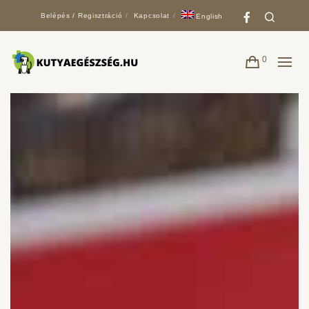
Faceboo
Search
Belépés / Regisztráció
Kapcsolat
English
0