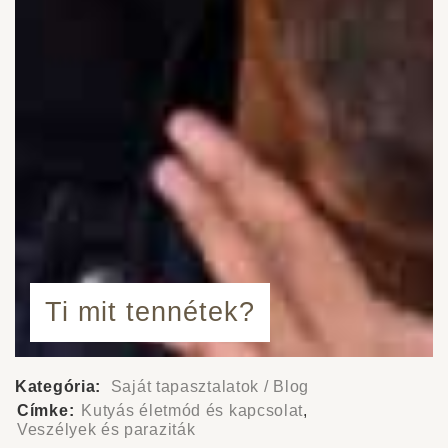
Ti mit tennétek?
Kategória:
Saját tapasztalatok / Blog
Címke:
Kutyás életmód és kapcsolat
,
Veszélyek és paraziták