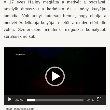
A 17 éves Hailey meglátta a medvét a bocsával,
amelyik átmászott a kerítésen és a négy kutyáját
támadta. Volt annyi bátorság benne, hogy eltolja a
medvét és felkapja kutyáját, mielőtt a medve elérhette
volna. Szerencsére mindenki megúszta komolyabb
sérülések nélkül.
Videólejátszó
00:00
00:34
Forrás: iheartdogs.com