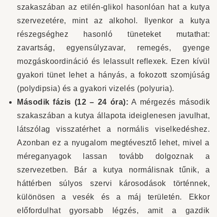
szakaszában az etilén-glikol hasonlóan hat a kutya
szervezetére, mint az alkohol. Ilyenkor a kutya
részegséghez hasonló tüneteket mutathat:
zavartság, egyensúlyzavar, remegés, gyenge
mozgáskoordináció és lelassult reflexek. Ezen kívül
gyakori tünet lehet a hányás, a fokozott szomjúság
(polydipsia) és a gyakori vizelés (polyuria).
Második fázis (12 – 24 óra):
A mérgezés második
szakaszában a kutya állapota ideiglenesen javulhat,
látszólag visszatérhet a normális viselkedéshez.
Azonban ez a nyugalom megtévesztő lehet, mivel a
méreganyagok lassan tovább dolgoznak a
szervezetben. Bár a kutya normálisnak tűnik, a
háttérben súlyos szervi károsodások történnek,
különösen a vesék és a máj területén. Ekkor
előfordulhat gyorsabb légzés, amit a gazdik