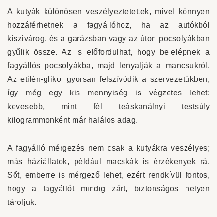
A kutyák különösen veszélyeztetettek, mivel könnyen
hozzáférhetnek a fagyállóhoz, ha az autókból
kiszivárog, és a garázsban vagy az úton pocsolyákban
gyűlik össze. Az is előfordulhat, hogy belelépnek a
fagyállós pocsolyákba, majd lenyalják a mancsukról.
Az etilén-glikol gyorsan felszívódik a szervezetükben,
így még egy kis mennyiség is végzetes lehet:
kevesebb, mint fél teáskanálnyi testsúly
kilogrammonként már halálos adag.
A fagyálló mérgezés nem csak a kutyákra veszélyes;
más háziállatok, például macskák is érzékenyek rá.
Sőt, emberre is mérgező lehet, ezért rendkívül fontos,
hogy a fagyállót mindig zárt, biztonságos helyen
tároljuk.