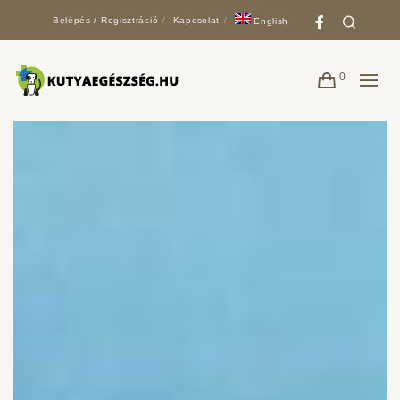
Faceboo
Search
Belépés / Regisztráció
Kapcsolat
English
0