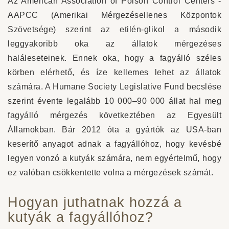
Az American Association of Poison Control Centers -
AAPCC (Amerikai Mérgezésellenes Központok
Szövetsége) szerint az etilén-glikol a második
leggyakoribb oka az állatok mérgezéses
haláleseteinek. Ennek oka, hogy a fagyálló széles
körben elérhető, és íze kellemes lehet az állatok
számára. A Humane Society Legislative Fund becslése
szerint évente legalább 10 000–90 000 állat hal meg
fagyálló mérgezés következtében az Egyesült
Államokban. Bár 2012 óta a gyártók az USA-ban
keserítő anyagot adnak a fagyállóhoz, hogy kevésbé
legyen vonzó a kutyák számára, nem egyértelmű, hogy
ez valóban csökkentette volna a mérgezések számát.
Hogyan juthatnak hozzá a
kutyák a fagyállóhoz?