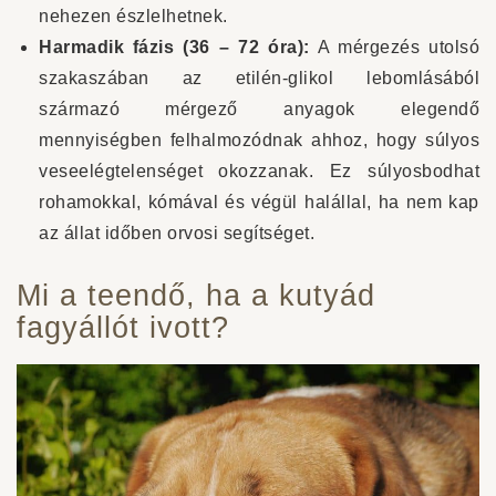
nehezen észlelhetnek.
Harmadik fázis (36 – 72 óra):
A mérgezés utolsó
szakaszában az etilén-glikol lebomlásából
származó mérgező anyagok elegendő
mennyiségben felhalmozódnak ahhoz, hogy súlyos
veseelégtelenséget okozzanak. Ez súlyosbodhat
rohamokkal, kómával és végül halállal, ha nem kap
az állat időben orvosi segítséget.
Mi a teendő, ha a kutyád
fagyállót ivott?