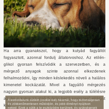
Ha arra gyanakszol, hogy a kutyád fagyállót
fogyasztott, azonnal fordulj állatorvoshoz. Az etilén-
glikol gyorsan felszívódik a szervezetben, és a
mérgező anyagok szinte azonnal elkezdenek
felhalmozódni, így minden késlekedés növeli a halálos
kimenetel kockázatát. Mivel a fagyálló mérgezés
nagyon gyorsan alakul ki, a legjobb esély a túlélésre
az, ha a kutya az első 5 órán belül szakszerű ellátást
A weboldalunk sütiket (cookie-kat) használ, hogy biztonságosan
és zökkenőmentesen működjön, és jobb élményt nyújtson
kap.
neked. Ezek a sütik a te eszközödre kerülnek, és szükségesek