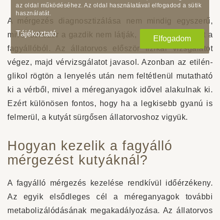
az oldal működéséhez. Az oldal használatával elfogadod a sütik
használatát.
A mérgezés diagnosztizálása nem mindig egyszerű,
Tájékoztató
mivel sokszor a gazdik nem látják, hogy a kutya ivott a
Elfogadom
fagyállóból. Az állatorvos először fizikai vizsgálatot
végez, majd vérvizsgálatot javasol. Azonban az etilén-
glikol rögtön a lenyelés után nem feltétlenül mutatható
ki a vérből, mivel a méreganyagok idővel alakulnak ki.
Ezért különösen fontos, hogy ha a legkisebb gyanú is
felmerül, a kutyát sürgősen állatorvoshoz vigyük.
Hogyan kezelik a fagyálló
mérgezést kutyáknál?
A fagyálló mérgezés kezelése rendkívül időérzékeny.
Az egyik elsődleges cél a méreganyagok további
metabolizálódásának megakadályozása. Az állatorvos