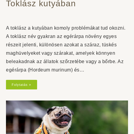
Toklász kutyában
A toklász a kutyában komoly problémákat tud okozni.
A toklász név gyakran az egérárpa növény egyes
részeit jelenti, különösen azokat a száraz, tüskés
maghüvelyeket vagy szárakat, amelyek könnyen
beleakadnak az állatok szőrzetébe vagy a bőrbe. Az
egérárpa (Hordeum murinum) és…
Folytatás »