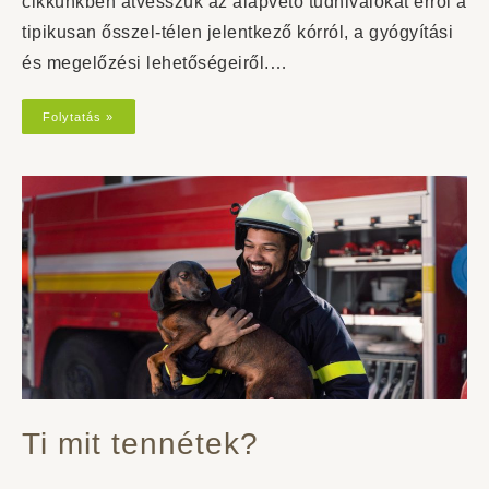
cikkünkben átvesszük az alapvető tudnivalókat erről a
tipikusan ősszel-télen jelentkező kórról, a gyógyítási
és megelőzési lehetőségeiről.…
Folytatás »
Ti mit tennétek?