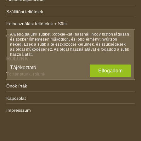
Szállítási feltételek
Felhasználási feltételek + Sütik
A weboldalunk sütiket (cookie-kat) használ, hogy biztonságosan
Online elállás
és zökkenőmentesen működjön, és jobb élményt nyújtson
neked. Ezek a sütik a te eszközödre kerülnek, és szükségesek
az oldal működéséhez. Az oldal használatával elfogadod a sütik
használatát.
RÓLUNK
Tájékoztató
Elfogadom
Történetünk, rólunk
Önök írták
Kapcsolat
Impresszum