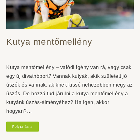
Kutya mentőmellény
Kutya mentőmellény – valódi igény van rá, vagy csak
egy új divathóbort? Vannak kutyák, akik született jó
úszók és vannak, akiknek kissé nehezebben megy az
úszás. De hozzá tud járulni a kutya mentőmellény a
kutyánk úszás-élményéhez? Ha igen, akkor
hogyan?…
Folytatás »