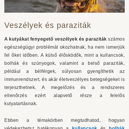
Veszélyek és paraziták
A kutyákat fenyegető veszélyek és paraziták
számos
egészségügyi problémát okozhatnak, ha nem ismerjük
fel őket időben. A külső élősködők, mint a kullancsok,
bolhák és szúnyogok, valamint a belső paraziták,
például a bélférgek, súlyosan gyengíthetik az
immunrendszert, és akár életveszélyes betegségeket is
terjeszthetnek. A megelőzés és a rendszeres
ellenőrzés ezért alapvető része a felelős
kutyatartásnak.
Ebben a témakörben megtudhatod, hogyan
védekezhetsz hatékonyan a
kullancsok
és
bolhák