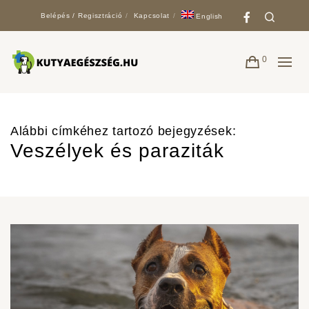
Faceboo
Search
Belépés / Regisztráció
Kapcsolat
English
0
Alábbi címkéhez tartozó bejegyzések:
Veszélyek és paraziták