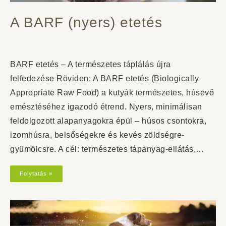
A BARF (nyers) etetés
BARF etetés – A természetes táplálás újra
felfedezése Röviden: A BARF etetés (Biologically
Appropriate Raw Food) a kutyák természetes, húsevő
emésztéséhez igazodó étrend. Nyers, minimálisan
feldolgozott alapanyagokra épül – húsos csontokra,
izomhúsra, belsőségekre és kevés zöldségre-
gyümölcsre. A cél: természetes tápanyag-ellátás,…
Folytatás »