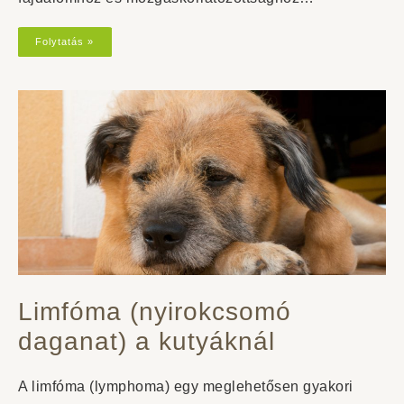
Folytatás »
Limfóma (nyirokcsomó
daganat) a kutyáknál
A limfóma (lymphoma) egy meglehetősen gyakori