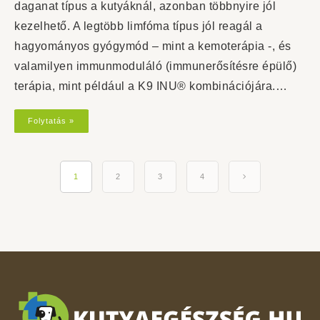
daganat típus a kutyáknál, azonban többnyire jól
kezelhető. A legtöbb limfóma típus jól reagál a
hagyományos gyógymód – mint a kemoterápia -, és
valamilyen immunmoduláló (immunerősítésre épülő)
terápia, mint például a K9 INU® kombinációjára.…
Folytatás »
1
2
3
4