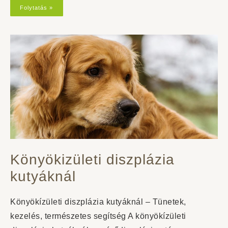
Folytatás »
Könyökizületi diszplázia
kutyáknál
Könyökízületi diszplázia kutyáknál – Tünetek,
kezelés, természetes segítség A könyökízületi