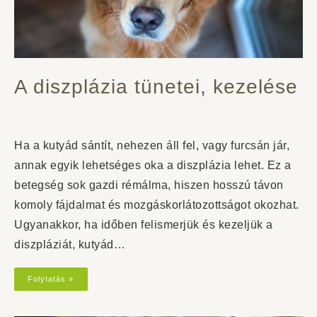
A diszplázia tünetei, kezelése
Ha a kutyád sántít, nehezen áll fel, vagy furcsán jár,
annak egyik lehetséges oka a diszplázia lehet. Ez a
betegség sok gazdi rémálma, hiszen hosszú távon
komoly fájdalmat és mozgáskorlátozottságot okozhat.
Ugyanakkor, ha időben felismerjük és kezeljük a
diszpláziát, kutyád…
Folytatás »