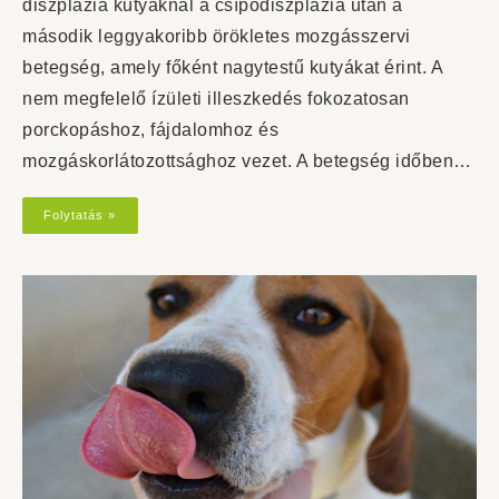
diszplázia kutyáknál a csípődiszplázia után a
második leggyakoribb örökletes mozgásszervi
betegség, amely főként nagytestű kutyákat érint. A
nem megfelelő ízületi illeszkedés fokozatosan
porckopáshoz, fájdalomhoz és
mozgáskorlátozottsághoz vezet. A betegség időben…
Folytatás »