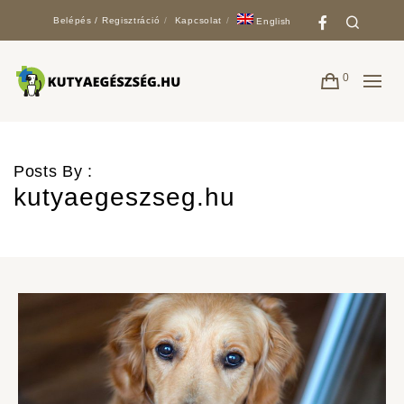
Faceboo
Search
Belépés / Regisztráció
Kapcsolat
English
0
Posts By :
kutyaegeszseg.hu