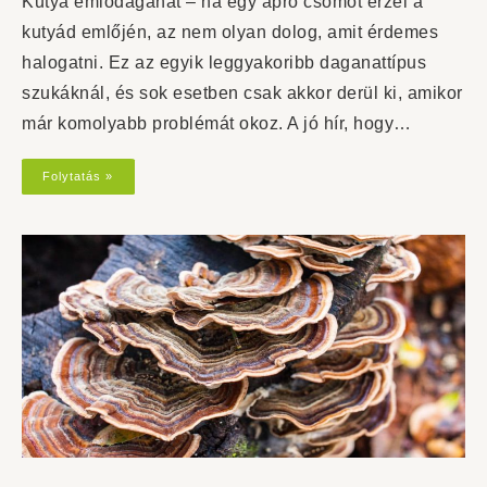
Kutya emlődaganat – ha egy apró csomót érzel a
kutyád emlőjén, az nem olyan dolog, amit érdemes
halogatni. Ez az egyik leggyakoribb daganattípus
szukáknál, és sok esetben csak akkor derül ki, amikor
már komolyabb problémát okoz. A jó hír, hogy…
Folytatás »