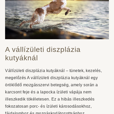
A vállízületi diszplázia
kutyáknál
Vállízületi diszplázia kutyáknál – tünetek, kezelés,
megelőzés A vállízületi diszplázia kutyáknál egy
öröklődő mozgásszervi betegség, amely során a
karcsont feje és a lapocka ízületi vápája nem
illeszkedik tökéletesen. Ez a hibás illeszkedés
fokozatosan porc- és ízületi károsodásokhoz,
fájdalomhoz és mozgáskorlátozottsághoz…