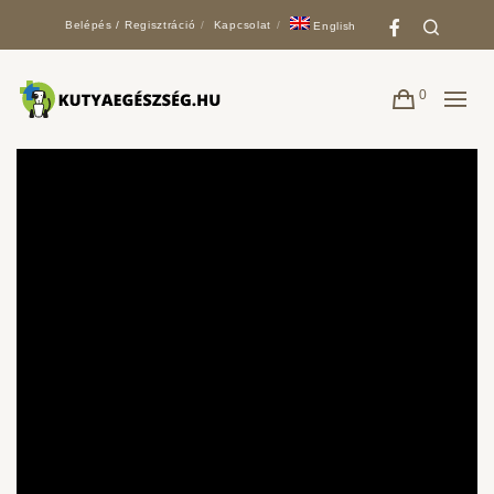
Faceboo
Search
Belépés / Regisztráció
Kapcsolat
English
0