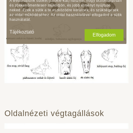
A weboldalunk sütiket (cookie-kat) használ, hogy biztonságosan
és zökkenőmentesen működjön, és jobb élményt nyújtson
neked. Ezek a sütik a te eszközödre kerülnek, és szükségesek
az oldal működéséhez. Az oldal használatával elfogadod a sütik
használatát.
Tájékoztató
Elfogadom
Oldalnézeti végtagállások