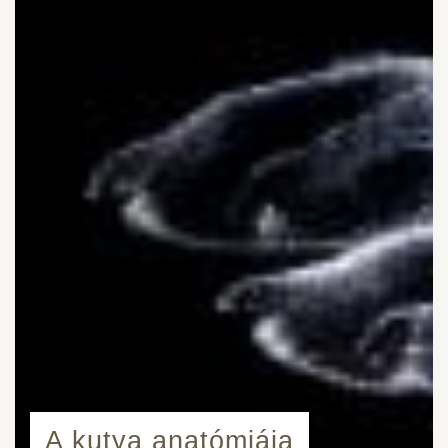
A kutya anatómiája