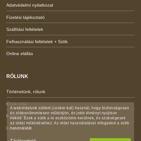
Adatvédelmi nyilatkozat
Fizetési tájékoztató
Szállítási feltételek
Felhasználási feltételek + Sütik
Online elállás
RÓLUNK
Történetünk, rólunk
Önök írták
A weboldalunk sütiket (cookie-kat) használ, hogy biztonságosan
és zökkenőmentesen működjön, és jobb élményt nyújtson
Kapcsolat
neked. Ezek a sütik a te eszközödre kerülnek, és szükségesek
az oldal működéséhez. Az oldal használatával elfogadod a sütik
Impresszum
használatát.