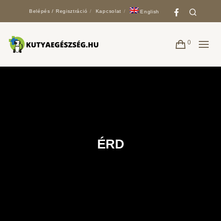
Faceboo
Search
Belépés / Regisztráció
Kapcsolat
English
0
ÉRD