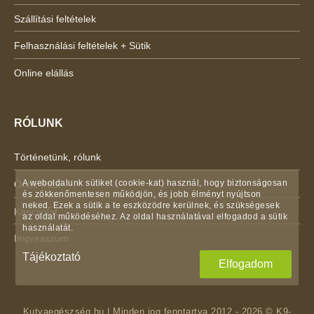
Szállítási feltételek
Felhasználási feltételek + Sütik
Online elállás
RÓLUNK
Történetünk, rólunk
A weboldalunk sütiket (cookie-kat) használ, hogy biztonságosan
Önök írták
és zökkenőmentesen működjön, és jobb élményt nyújtson
neked. Ezek a sütik a te eszközödre kerülnek, és szükségesek
Kapcsolat
az oldal működéséhez. Az oldal használatával elfogadod a sütik
használatát.
Impresszum
Tájékoztató
Elfogadom
Kutyaegészség.hu | Minden jog fenntartva 2012 - 2026 © K9-