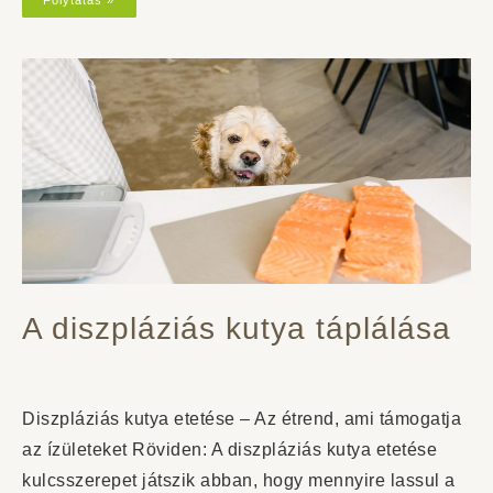
Folytatás »
A diszpláziás kutya táplálása
Diszpláziás kutya etetése – Az étrend, ami támogatja
az ízületeket Röviden: A diszpláziás kutya etetése
kulcsszerepet játszik abban, hogy mennyire lassul a