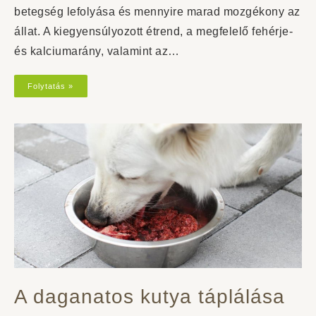
betegség lefolyása és mennyire marad mozgékony az
állat. A kiegyensúlyozott étrend, a megfelelő fehérje-
és kalciumarány, valamint az…
Folytatás »
A daganatos kutya táplálása