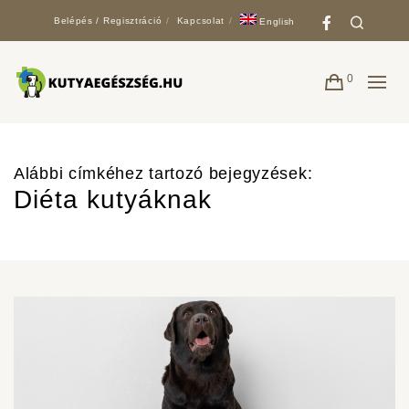
Faceboo
Search
Belépés / Regisztráció
Kapcsolat
English
0
Alábbi címkéhez tartozó bejegyzések:
Diéta kutyáknak