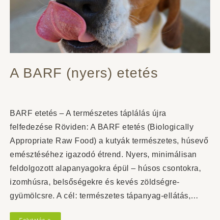
A BARF (nyers) etetés
BARF etetés – A természetes táplálás újra
felfedezése Röviden: A BARF etetés (Biologically
Appropriate Raw Food) a kutyák természetes, húsevő
emésztéséhez igazodó étrend. Nyers, minimálisan
feldolgozott alapanyagokra épül – húsos csontokra,
izomhúsra, belsőségekre és kevés zöldségre-
gyümölcsre. A cél: természetes tápanyag-ellátás,…