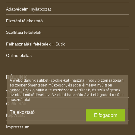
Adatvédelmi nyilatkozat
Fizetési tájékoztató
Szállítási feltételek
Felhasználási feltételek + Sütik
Online elállás
RÓLUNK
A weboldalunk sütiket (cookie-kat) használ, hogy biztonságosan
és zökkenőmentesen működjön, és jobb élményt nyújtson
neked. Ezek a sütik a te eszközödre kerülnek, és szükségesek
Történetünk, rólunk
az oldal működéséhez. Az oldal használatával elfogadod a sütik
használatát.
Önök írták
Tájékoztató
Elfogadom
Kapcsolat
Impresszum