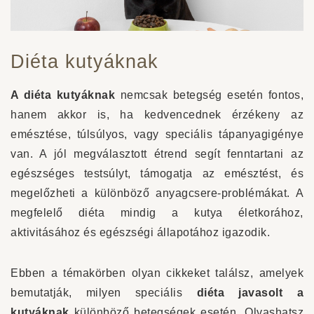
Diéta kutyáknak
A diéta kutyáknak
nemcsak betegség esetén fontos,
hanem akkor is, ha kedvencednek érzékeny az
emésztése, túlsúlyos, vagy speciális tápanyagigénye
van. A jól megválasztott étrend segít fenntartani az
egészséges testsúlyt, támogatja az emésztést, és
megelőzheti a különböző anyagcsere-problémákat. A
megfelelő diéta mindig a kutya életkorához,
aktivitásához és egészségi állapotához igazodik.
Ebben a témakörben olyan cikkeket találsz, amelyek
bemutatják, milyen speciális
diéta javasolt a
kutyáknak
különböző betegségek esetén. Olvashatsz