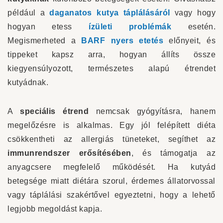
például a
daganatos kutya táplálásáról
vagy hogy
hogyan etess
ízületi problémák
esetén.
Megismerheted a
BARF nyers etetés
előnyeit, és
tippeket kapsz arra, hogyan állíts össze
kiegyensúlyozott, természetes alapú étrendet
kutyádnak.
A
speciális étrend
nemcsak gyógyításra, hanem
megelőzésre is alkalmas. Egy jól felépített diéta
csökkentheti az allergiás tüneteket, segíthet az
immunrendszer erősítésében
, és támogatja az
anyagcsere megfelelő működését. Ha kutyád
betegsége miatt diétára szorul, érdemes állatorvossal
vagy táplálási szakértővel egyeztetni, hogy a lehető
legjobb megoldást kapja.